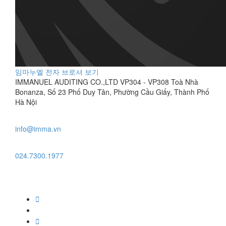
임마누엘 전자 브로셔 보기
IMMANUEL AUDITING CO.,LTD VP304 - VP308 Toà Nhà
Bonanza, Số 23 Phố Duy Tân, Phường Cầu Giấy, Thành Phố
Hà Nội
info@imma.vn
024.7300.1977
Facebook
link
Twitter
link
Linkedin