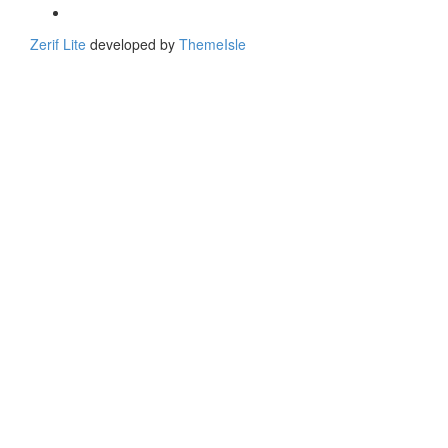
link
Behance
link
Zerif Lite
developed by
ThemeIsle